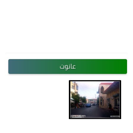
عانوت