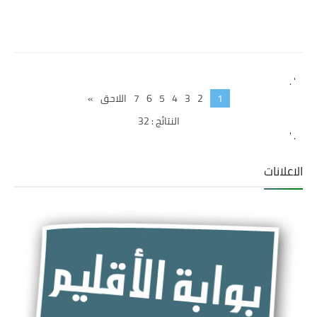
' .
1
2
3
4
5
6
7
اللاحق
»
النتائج : 32
. '
الاعلانات