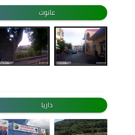
عانوت
داريا