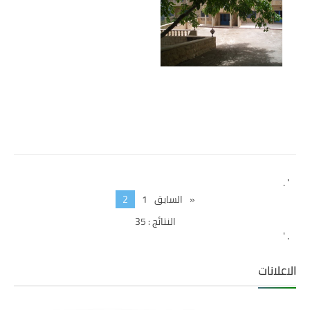
' .
«
السابق
1
2
النتائج : 35
. '
الاعلانات